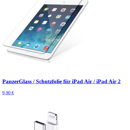
PanzerGlass / Schutzfolie für iPad Air / iPad Air 2
9,90 €