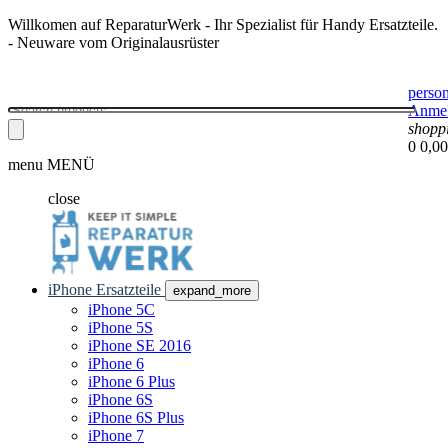
Willkomen auf ReparaturWerk - Ihr Spezialist für Handy Ersatzteile.
- Neuware vom Originalausrüster
perso
Anme
shopp
0
0,00
menu
MENÜ
close
iPhone Ersatzteile
expand_more
iPhone 5C
iPhone 5S
iPhone SE 2016
iPhone 6
iPhone 6 Plus
iPhone 6S
iPhone 6S Plus
iPhone 7