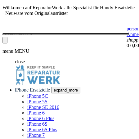
Willkomen auf ReparaturWerk - Ihr Spezialist für Handy Ersatzteile.
- Neuware vom Originalausrüster
perso
Anme
shopp
0
0,00
menu
MENÜ
close
iPhone Ersatzteile
expand_more
iPhone 5C
iPhone 5S
iPhone SE 2016
iPhone 6
iPhone 6 Plus
iPhone 6S
iPhone 6S Plus
iPhone 7