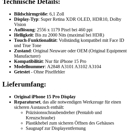
Technische Details:
Bildschirmgröße
: 6,1 Zoll
Display-Typ
: Super Retina XDR OLED, HDR10, Dolby
Vision
Auflösung
: 2556 x 1179 Pixel bei 460 ppi
Helligkeit
: Bis zu 2000 Nits (maximal bei HDR)
Touch-Funktionalität
: Vollständig kompatibel mit Face ID
und True Tone
Zustand
: Original Neuware oder OEM (Original Equipment
Manufacturer)
Kompatibilität
: Nur für iPhone 15 Pro
Modellnummer
: A2848 A3101 A3102 A3104
Getestet
- Ohne Pixelfehler
Lieferumfang:
Original iPhone 15 Pro Display
Reparaturset
, das alle notwendigen Werkzeuge für einen
sicheren Austausch enthält:
Präzisionsschraubendreher (Pentalob und
Kreuzschraube)
Plastikhebel zum sicheren Öffnen des Gehäuses
Saugnapf zur Displayentfernung