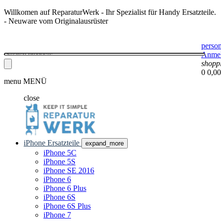
Willkomen auf ReparaturWerk - Ihr Spezialist für Handy Ersatzteile.
- Neuware vom Originalausrüster
perso
Anme
shopp
0
0,00
menu
MENÜ
close
iPhone Ersatzteile
expand_more
iPhone 5C
iPhone 5S
iPhone SE 2016
iPhone 6
iPhone 6 Plus
iPhone 6S
iPhone 6S Plus
iPhone 7