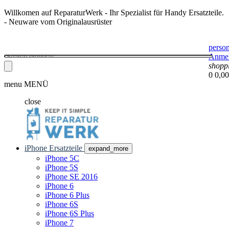
Willkomen auf ReparaturWerk - Ihr Spezialist für Handy Ersatzteile.
- Neuware vom Originalausrüster
perso
Anme
shopp
0
0,00
menu
MENÜ
close
iPhone Ersatzteile
expand_more
iPhone 5C
iPhone 5S
iPhone SE 2016
iPhone 6
iPhone 6 Plus
iPhone 6S
iPhone 6S Plus
iPhone 7