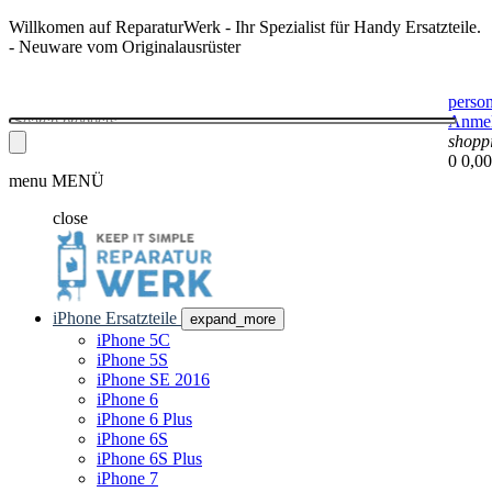
Willkomen auf ReparaturWerk - Ihr Spezialist für Handy Ersatzteile.
- Neuware vom Originalausrüster
perso
Anme
shopp
0
0,00
menu
MENÜ
close
iPhone Ersatzteile
expand_more
iPhone 5C
iPhone 5S
iPhone SE 2016
iPhone 6
iPhone 6 Plus
iPhone 6S
iPhone 6S Plus
iPhone 7