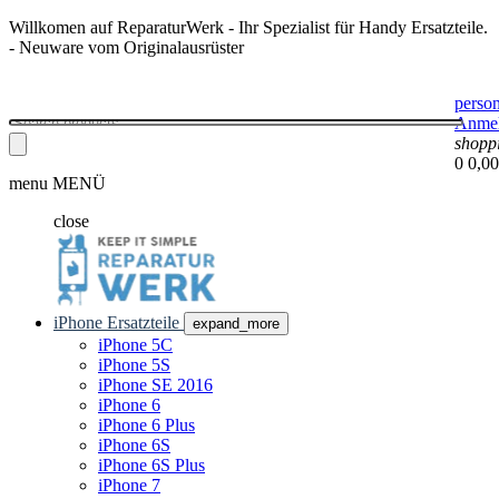
Willkomen auf ReparaturWerk - Ihr Spezialist für Handy Ersatzteile.
- Neuware vom Originalausrüster
perso
Anme
shopp
0
0,00
menu
MENÜ
close
iPhone Ersatzteile
expand_more
iPhone 5C
iPhone 5S
iPhone SE 2016
iPhone 6
iPhone 6 Plus
iPhone 6S
iPhone 6S Plus
iPhone 7