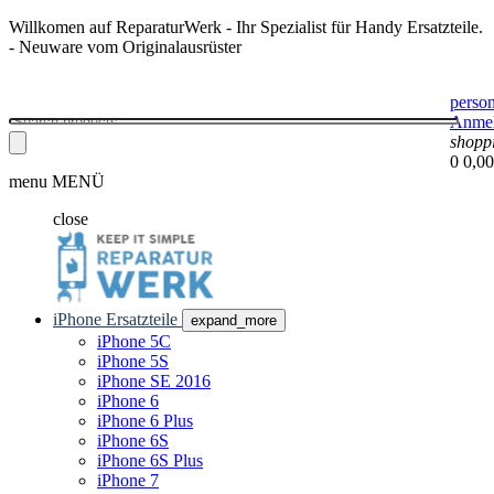
Willkomen auf ReparaturWerk - Ihr Spezialist für Handy Ersatzteile.
- Neuware vom Originalausrüster
perso
Anme
shopp
0
0,00
menu
MENÜ
close
iPhone Ersatzteile
expand_more
iPhone 5C
iPhone 5S
iPhone SE 2016
iPhone 6
iPhone 6 Plus
iPhone 6S
iPhone 6S Plus
iPhone 7