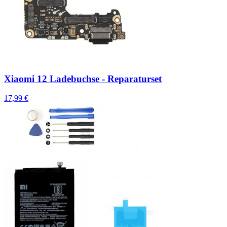
Xiaomi 12 Ladebuchse - Reparaturset
17,99 €