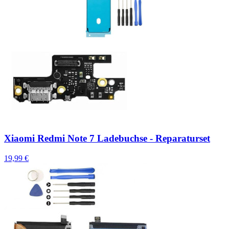
Xiaomi Redmi Note 7 Ladebuchse - Reparaturset
19,99 €