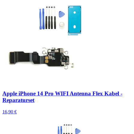
Apple iPhone 14 Pro WIFI Antenna Flex Kabel -
Reparaturset
16,90 €