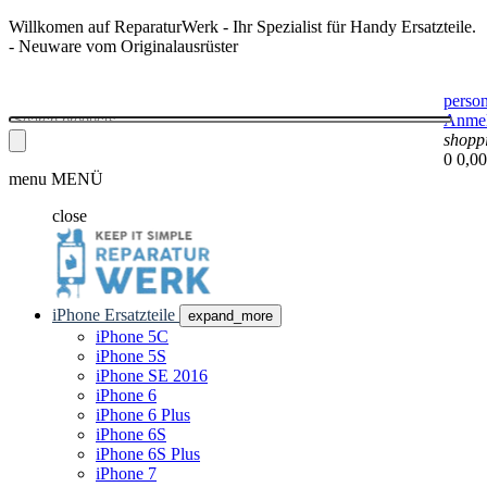
Willkomen auf ReparaturWerk - Ihr Spezialist für Handy Ersatzteile.
- Neuware vom Originalausrüster
perso
Anme
shopp
0
0,00
menu
MENÜ
close
iPhone Ersatzteile
expand_more
iPhone 5C
iPhone 5S
iPhone SE 2016
iPhone 6
iPhone 6 Plus
iPhone 6S
iPhone 6S Plus
iPhone 7