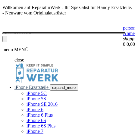
Willkomen auf ReparaturWerk - Ihr Spezialist für Handy Ersatzteile.
- Neuware vom Originalausrüster
perso
Anme
shopp
0
0,00
menu
MENÜ
close
iPhone Ersatzteile
expand_more
iPhone 5C
iPhone 5S
iPhone SE 2016
iPhone 6
iPhone 6 Plus
iPhone 6S
iPhone 6S Plus
iPhone 7